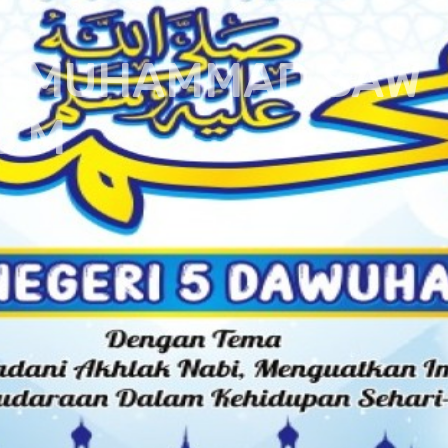
 MUHAMMAD SAW
M
ga persaudaraan, saling menghargai, dan