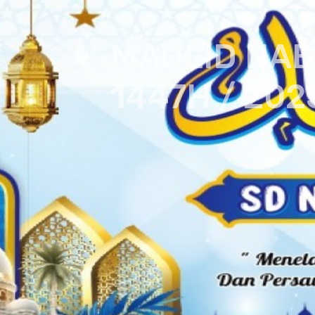
MAULID NABI
1447H / 2025 
Menguatkan ukhuwah Islamiyah dengan menja
menebarkan kedamaian.